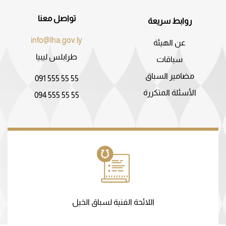
تواصل معنا
روابط سريعة
info@lha.gov.ly
عن الهيئة
طرابلس ليبيا
سباقات
مضامير السباق
091 555 55 55
الأسئلة المتكررة
094 555 55 55
اللائحة الفنية لسباق الخيل