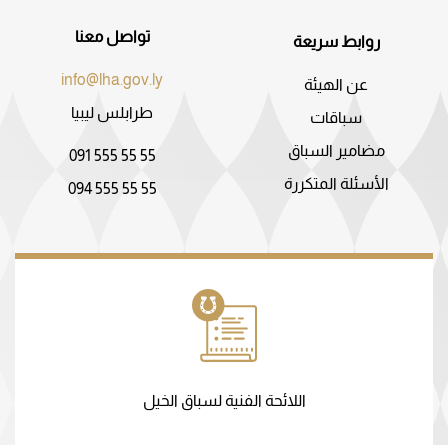
تواصل معنا
روابط سريعة
info@lha.gov.ly
عن الهيئة
طرابلس ليبيا
سباقات
مضامير السباق
091 555 55 55
الأسئلة المتكررة
094 555 55 55
اللائحة الفنية لسباق الخيل