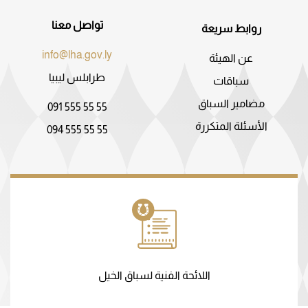
تواصل معنا
روابط سريعة
info@lha.gov.ly
عن الهيئة
طرابلس ليبيا
سباقات
مضامير السباق
091 555 55 55
الأسئلة المتكررة
094 555 55 55
اللائحة الفنية لسباق الخيل