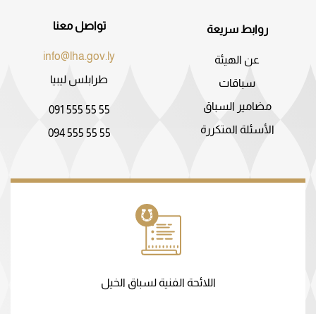
تواصل معنا
روابط سريعة
info@lha.gov.ly
عن الهيئة
طرابلس ليبيا
سباقات
مضامير السباق
091 555 55 55
الأسئلة المتكررة
094 555 55 55
اللائحة الفنية لسباق الخيل