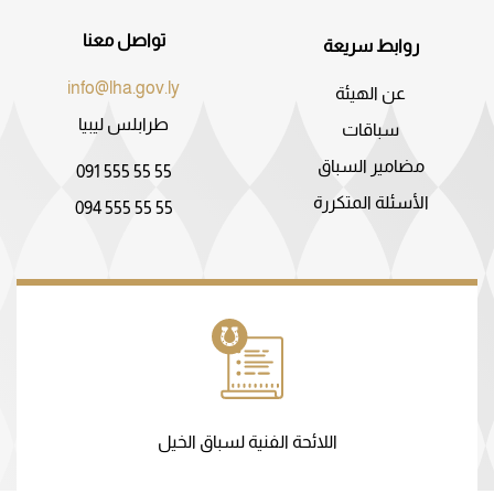
تواصل معنا
روابط سريعة
info@lha.gov.ly
عن الهيئة
طرابلس ليبيا
سباقات
مضامير السباق
091 555 55 55
الأسئلة المتكررة
094 555 55 55
اللائحة الفنية لسباق الخيل