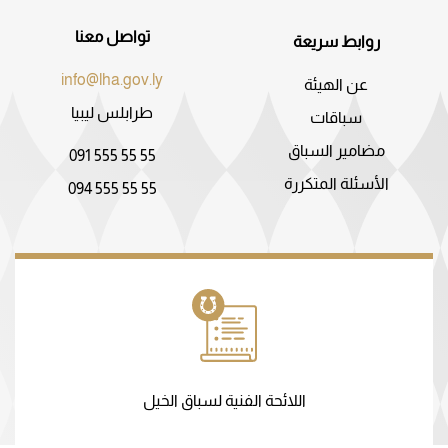
تواصل معنا
روابط سريعة
info@lha.gov.ly
عن الهيئة
طرابلس ليبيا
سباقات
مضامير السباق
091 555 55 55
الأسئلة المتكررة
094 555 55 55
اللائحة الفنية لسباق الخيل