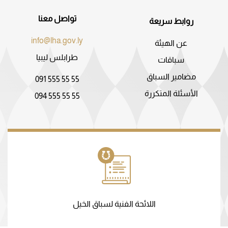
تواصل معنا
روابط سريعة
info@lha.gov.ly
عن الهيئة
طرابلس ليبيا
سباقات
مضامير السباق
091 555 55 55
الأسئلة المتكررة
094 555 55 55
اللائحة الفنية لسباق الخيل