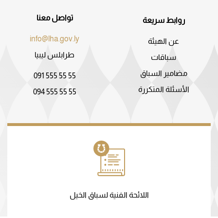
تواصل معنا
روابط سريعة
info@lha.gov.ly
عن الهيئة
طرابلس ليبيا
سباقات
مضامير السباق
091 555 55 55
الأسئلة المتكررة
094 555 55 55
اللائحة الفنية لسباق الخيل