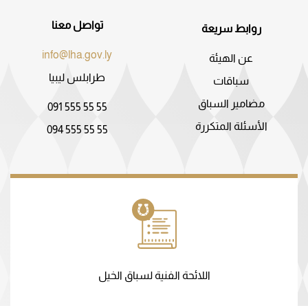
تواصل معنا
روابط سريعة
info@lha.gov.ly
عن الهيئة
طرابلس ليبيا
سباقات
مضامير السباق
091 555 55 55
الأسئلة المتكررة
094 555 55 55
اللائحة الفنية لسباق الخيل