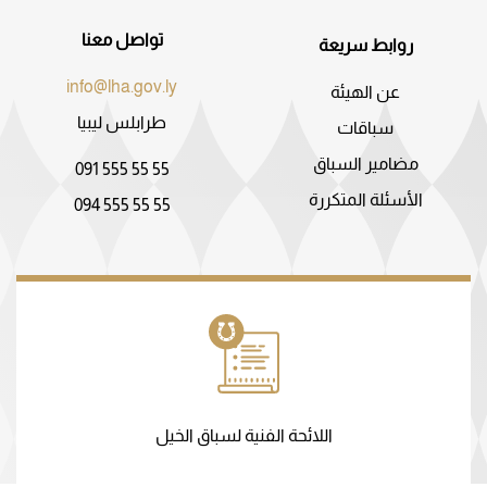
تواصل معنا
روابط سريعة
info@lha.gov.ly
عن الهيئة
طرابلس ليبيا
سباقات
مضامير السباق
091 555 55 55
الأسئلة المتكررة
094 555 55 55
اللائحة الفنية لسباق الخيل