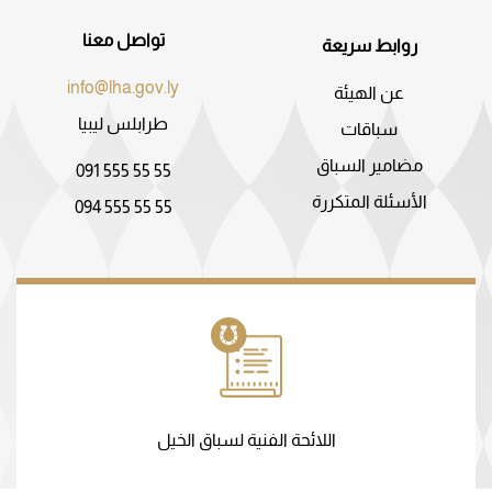
تواصل معنا
روابط سريعة
info@lha.gov.ly
عن الهيئة
طرابلس ليبيا
سباقات
مضامير السباق
091 555 55 55
الأسئلة المتكررة
094 555 55 55
اللائحة الفنية لسباق الخيل