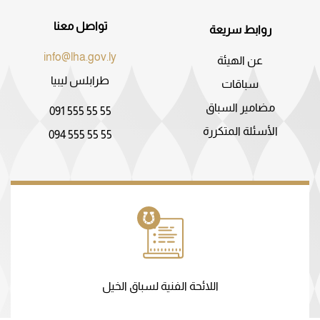
تواصل معنا
روابط سريعة
info@lha.gov.ly
عن الهيئة
طرابلس ليبيا
سباقات
مضامير السباق
091 555 55 55
الأسئلة المتكررة
094 555 55 55
اللائحة الفنية لسباق الخيل