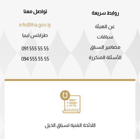
تواصل معنا
روابط سريعة
info@lha.gov.ly
عن الهيئة
طرابلس ليبيا
سباقات
مضامير السباق
091 555 55 55
الأسئلة المتكررة
094 555 55 55
اللائحة الفنية لسباق الخيل