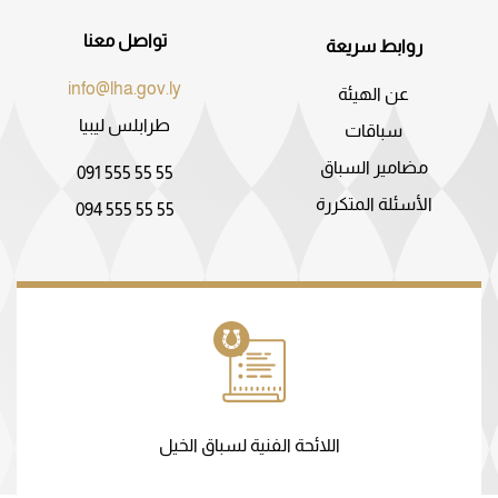
تواصل معنا
روابط سريعة
info@lha.gov.ly
عن الهيئة
طرابلس ليبيا
سباقات
مضامير السباق
091 555 55 55
الأسئلة المتكررة
094 555 55 55
اللائحة الفنية لسباق الخيل