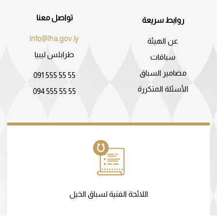
تواصل معنا
روابط سريعة
info@lha.gov.ly
عن الهيئة
طرابلس ليبيا
سباقات
مضامير السباق
091 555 55 55
الأسئلة المتكررة
094 555 55 55
اللائحة الفنية لسباق الخيل