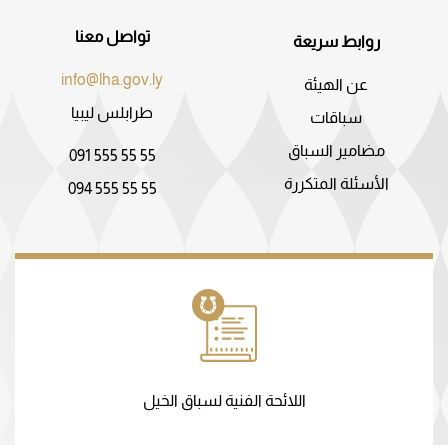
تواصل معنا
روابط سريعة
info@lha.gov.ly
عن الهيئة
طرابلس ليبيا
سباقات
مضامير السباق
091 555 55 55
الأسئلة المتكررة
094 555 55 55
اللائحة الفنية لسباق الخيل