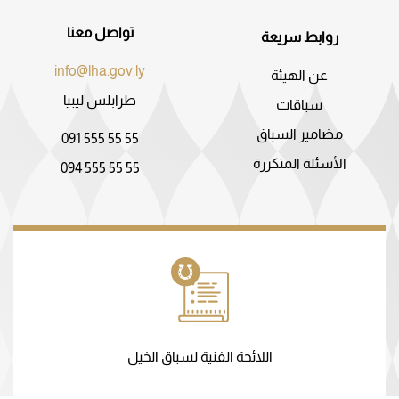
تواصل معنا
روابط سريعة
info@lha.gov.ly
عن الهيئة
طرابلس ليبيا
سباقات
مضامير السباق
091 555 55 55
الأسئلة المتكررة
094 555 55 55
اللائحة الفنية لسباق الخيل