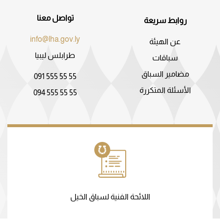
تواصل معنا
روابط سريعة
info@lha.gov.ly
عن الهيئة
طرابلس ليبيا
سباقات
مضامير السباق
091 555 55 55
الأسئلة المتكررة
094 555 55 55
اللائحة الفنية لسباق الخيل