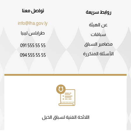
تواصل معنا
روابط سريعة
info@lha.gov.ly
عن الهيئة
طرابلس ليبيا
سباقات
مضامير السباق
091 555 55 55
الأسئلة المتكررة
094 555 55 55
اللائحة الفنية لسباق الخيل