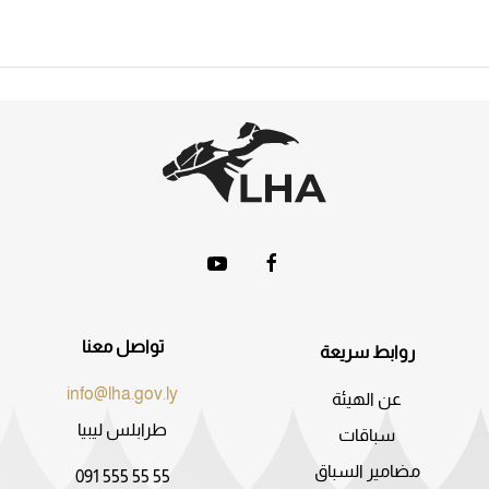
تواصل معنا
روابط سريعة
info@lha.gov.ly
عن الهيئة
طرابلس ليبيا
سباقات
مضامير السباق
091 555 55 55