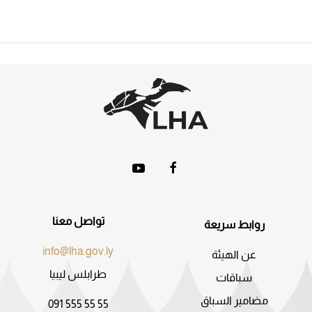
تواصل معنا
روابط سريعة
info@lha.gov.ly
عن الهيئة
طرابلس ليبيا
سباقات
مضامير السباق
091 555 55 55