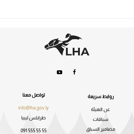
تواصل معنا
روابط سريعة
info@lha.gov.ly
عن الهيئة
طرابلس ليبيا
سباقات
مضامير السباق
091 555 55 55