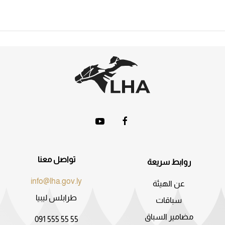
تواصل معنا
روابط سريعة
info@lha.gov.ly
عن الهيئة
طرابلس ليبيا
سباقات
مضامير السباق
091 555 55 55