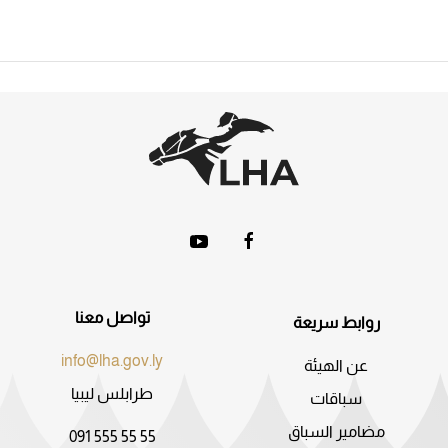
تواصل معنا
روابط سريعة
info@lha.gov.ly
عن الهيئة
طرابلس ليبيا
سباقات
مضامير السباق
091 555 55 55