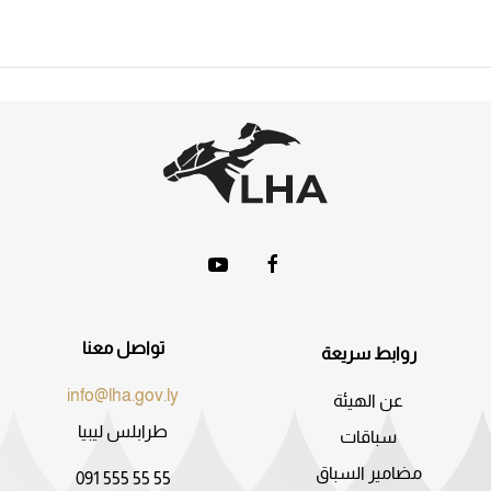
تواصل معنا
روابط سريعة
info@lha.gov.ly
عن الهيئة
طرابلس ليبيا
سباقات
مضامير السباق
091 555 55 55