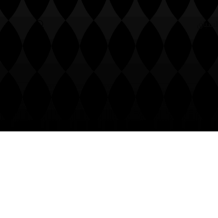
لسباق