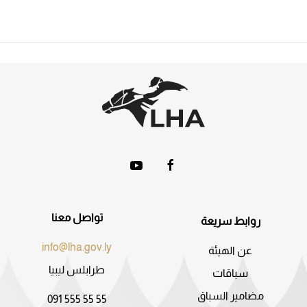
تواصل معنا
روابط سريعة
info@lha.gov.ly
عن الهيئة
طرابلس ليبيا
سباقات
مضامير السباق
091 555 55 55