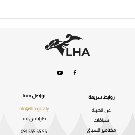
تواصل معنا
روابط سريعة
info@lha.gov.ly
عن الهيئة
طرابلس ليبيا
سباقات
مضامير السباق
091 555 55 55