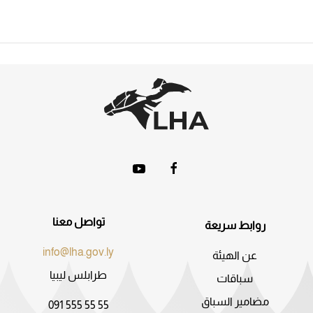
تواصل معنا
روابط سريعة
info@lha.gov.ly
عن الهيئة
طرابلس ليبيا
سباقات
مضامير السباق
091 555 55 55