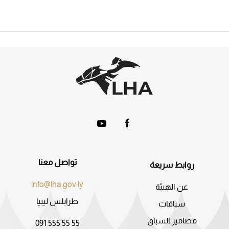
تواصل معنا
روابط سريعة
info@lha.gov.ly
عن الهيئة
طرابلس ليبيا
سباقات
مضامير السباق
091 555 55 55