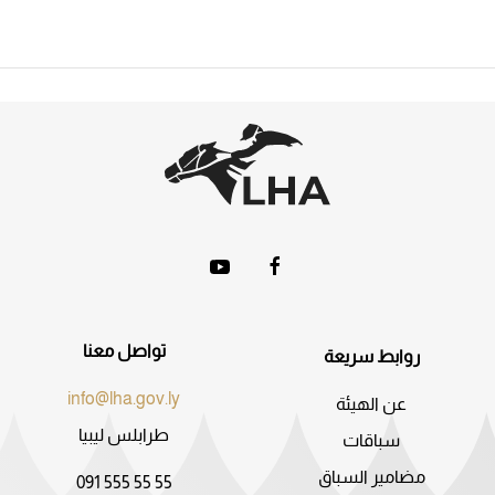
تواصل معنا
روابط سريعة
info@lha.gov.ly
عن الهيئة
طرابلس ليبيا
سباقات
مضامير السباق
091 555 55 55