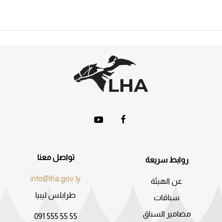
تواصل معنا
روابط سريعة
info@lha.gov.ly
عن الهيئة
طرابلس ليبيا
سباقات
مضامير السباق
091 555 55 55