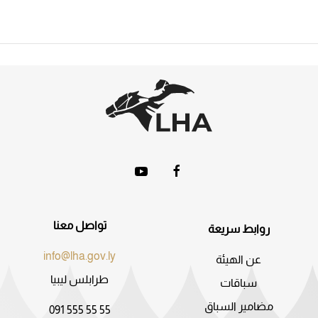
تواصل معنا
روابط سريعة
info@lha.gov.ly
عن الهيئة
طرابلس ليبيا
سباقات
مضامير السباق
091 555 55 55