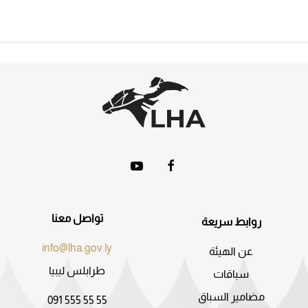
تواصل معنا
روابط سريعة
info@lha.gov.ly
عن الهيئة
طرابلس ليبيا
سباقات
مضامير السباق
091 555 55 55