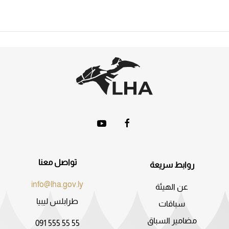
تواصل معنا
روابط سريعة
info@lha.gov.ly
عن الهيئة
طرابلس ليبيا
سباقات
مضامير السباق
091 555 55 55