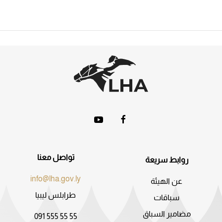
تواصل معنا
روابط سريعة
info@lha.gov.ly
عن الهيئة
طرابلس ليبيا
سباقات
مضامير السباق
091 555 55 55