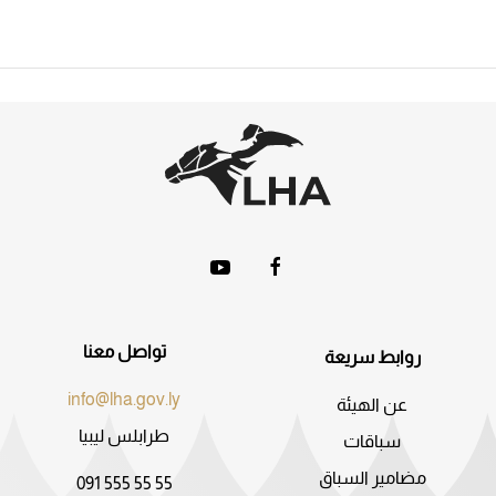
تواصل معنا
روابط سريعة
info@lha.gov.ly
عن الهيئة
طرابلس ليبيا
سباقات
مضامير السباق
091 555 55 55