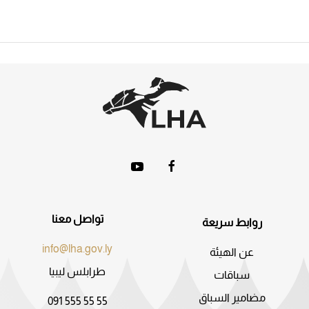
تواصل معنا
روابط سريعة
info@lha.gov.ly
عن الهيئة
طرابلس ليبيا
سباقات
مضامير السباق
091 555 55 55