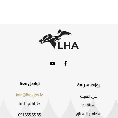
تواصل معنا
روابط سريعة
info@lha.gov.ly
عن الهيئة
طرابلس ليبيا
سباقات
مضامير السباق
091 555 55 55