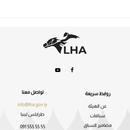
تواصل معنا
روابط سريعة
info@lha.gov.ly
عن الهيئة
طرابلس ليبيا
سباقات
مضامير السباق
091 555 55 55