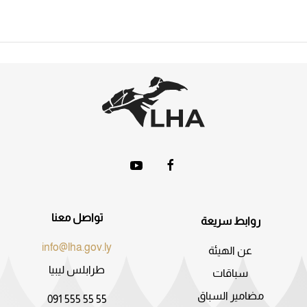
تواصل معنا
روابط سريعة
info@lha.gov.ly
عن الهيئة
طرابلس ليبيا
سباقات
مضامير السباق
091 555 55 55