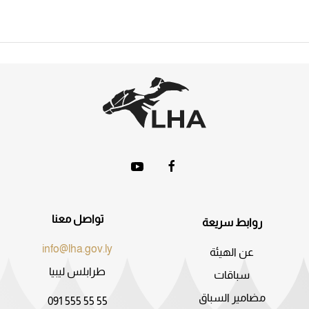
تواصل معنا
روابط سريعة
info@lha.gov.ly
عن الهيئة
طرابلس ليبيا
سباقات
مضامير السباق
091 555 55 55