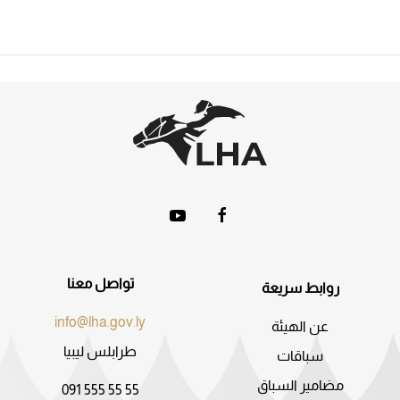
تواصل معنا
روابط سريعة
info@lha.gov.ly
عن الهيئة
طرابلس ليبيا
سباقات
مضامير السباق
091 555 55 55