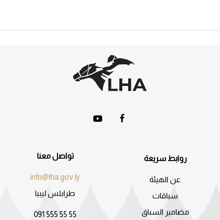
تواصل معنا
روابط سريعة
info@lha.gov.ly
عن الهيئة
طرابلس ليبيا
سباقات
مضامير السباق
091 555 55 55