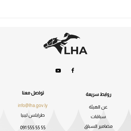
تواصل معنا
روابط سريعة
info@lha.gov.ly
عن الهيئة
طرابلس ليبيا
سباقات
مضامير السباق
091 555 55 55