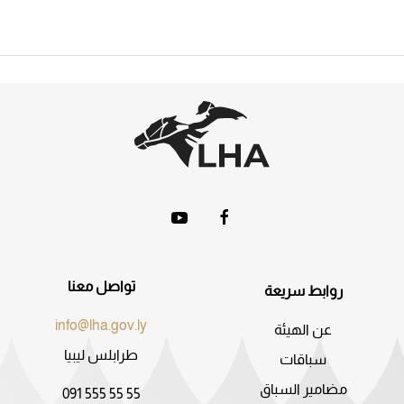
تواصل معنا
روابط سريعة
info@lha.gov.ly
عن الهيئة
طرابلس ليبيا
سباقات
مضامير السباق
091 555 55 55