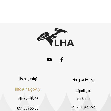
تواصل معنا
روابط سريعة
info@lha.gov.ly
عن الهيئة
طرابلس ليبيا
سباقات
مضامير السباق
091 555 55 55