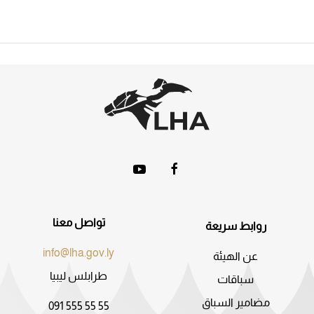
تواصل معنا
روابط سريعة
info@lha.gov.ly
عن الهيئة
طرابلس ليبيا
سباقات
مضامير السباق
091 555 55 55