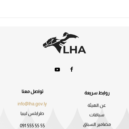
تواصل معنا
روابط سريعة
info@lha.gov.ly
عن الهيئة
طرابلس ليبيا
سباقات
مضامير السباق
091 555 55 55