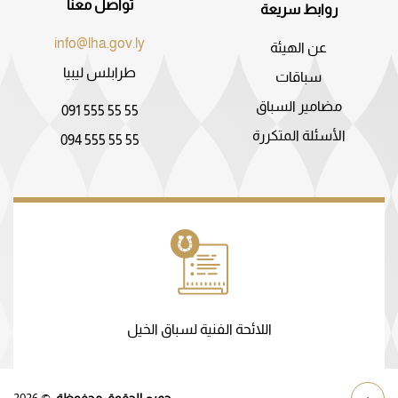
تواصل معنا
روابط سريعة
info@lha.gov.ly
عن الهيئة
طرابلس ليبيا
سباقات
مضامير السباق
091 555 55 55
الأسئلة المتكررة
094 555 55 55
اللائحة الفنية لسباق الخيل